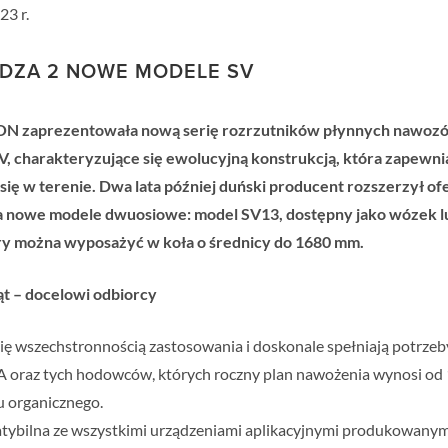
23 r.
DZA 2 NOWE MODELE SV
ON zaprezentowała nową serię rozrzutników płynnych nawozó
V, charakteryzujące się ewolucyjną konstrukcją, która zapewn
się w terenie. Dwa lata później duński producent rozszerzył ofer
 nowe modele dwuosiowe: model SV13, dostępny jako wózek l
y można wyposażyć w koła o średnicy do 1680 mm.
 – docelowi odbiorcy
ę wszechstronnością zastosowania i doskonale spełniają potrzeb
MA oraz tych hodowców, których roczny plan nawożenia wynosi od
 organicznego.
atybilna ze wszystkimi urządzeniami aplikacyjnymi produkowanym