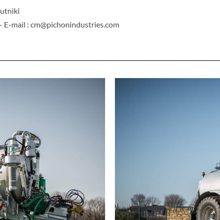
utniki
5 – E-mail : cm@pichonindustries.com