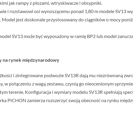
i jak rampy z płozami, wtryskiwacze i obsypniki.
wie i rozstawowi osi wynoszącemu ponad 1,80 m modele SV13 w
ej. Model jest doskonale przystosowany do ciągników o mocy poniż
model SV13 może być wyposażony w ramię BP2 lub model zanurz
y na rynek międzynarodowy
ężkości i zintegrowane podwozie SV13R dają mu niezrównaną zwr
hy, w połączeniu z wagą zestawu, czynią go nieocenionym sprzym
ym terenie. Konfiguracja i wymiary modelu SV13R spełniają specy
arka PICHON zamierza rozszerzyć swoją obecność na rynku mię