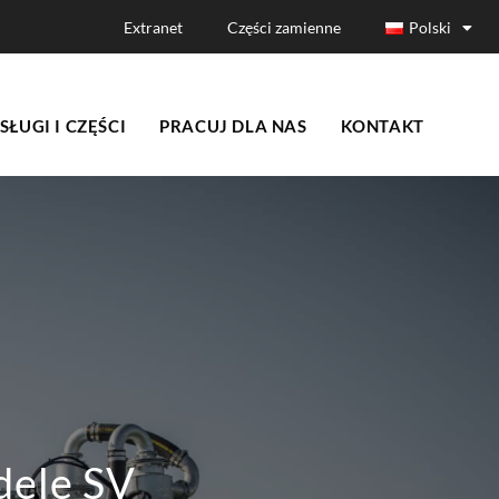
Extranet
Części zamienne
Polski
SŁUGI I CZĘŚCI
PRACUJ DLA NAS
KONTAKT
ele SV