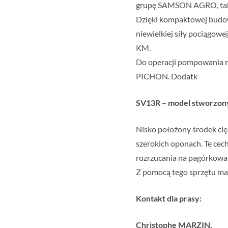
grupę SAMSON AGRO, takim
Dzięki kompaktowej budo
niewielkiej siły pociągow
KM.
Do operacji pompowania 
PICHON. Dodatk
SV13R – model stworzon
Nisko położony środek ci
szerokich oponach. Te cec
rozrzucania na pagórkowat
Z pomocą tego sprzętu m
Kontakt dla prasy:
Christophe MARZIN,