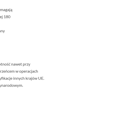
ymagają
ej 180
any
otność nawet przy
ierzeńcem w operacjach
fikacje innych krajów UE.
dzynarodowym.