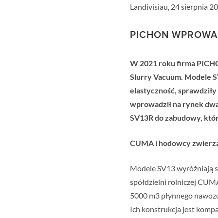
Landivisiau, 24 sierpnia 20
PICHON WPROWA
W 2021 roku firma PICH
Slurry Vacuum. Modele S
elastyczność, sprawdziły 
wprowadził na rynek dwa
SV13R do zabudowy, któr
CUMA i hodowcy zwierząt
Modele SV13 wyróżniają si
spółdzielni rolniczej CU
5000 m3 płynnego nawozu
Ich konstrukcja jest komp