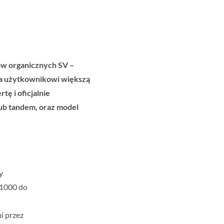
w organicznych SV –
ia użytkownikowi większą
tę i oficjalnie
ub tandem, oraz model
y
 1000 do
i przez