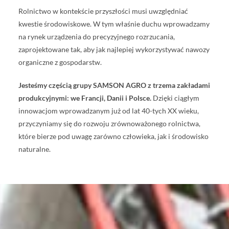
Rolnictwo w kontekście przyszłości musi uwzględniać
PICHON, jakość jako priorytet
kwestie środowiskowe. W tym właśnie duchu wprowadzamy
na rynek urządzenia do precyzyjnego rozrzucania,
zaprojektowane tak, aby jak najlepiej wykorzystywać nawozy
organiczne z gospodarstw.
Jesteśmy częścią grupy SAMSON AGRO z trzema zakładami
produkcyjnymi: we Francji, Danii i Polsce.
Dzięki ciągłym
innowacjom wprowadzanym już od lat 40-tych XX wieku,
przyczyniamy się do rozwoju zrównoważonego rolnictwa,
które bierze pod uwagę zarówno człowieka, jak i środowisko
naturalne.