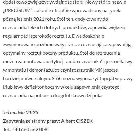
dodatkowo zwiększyć wydajność stołu. Nowy stół o nazwie
„PRECISIUM” zostanie oficjalnie wprowadzony na rynek
późną jesienią 2021 roku. Stół ten, dedykowany do
rozrzucania lekkich i lotnych produktów, zapewnia większą
regularność i szerokość rozrzutu. Dwa doskonale
zwymiarowane poziome wały i tarcze rozrzucające zapewniają
optymalny rozrzut boczny produktu. Stół do rozrzucania
można zamontować na tylnej ramie rozrzutnika* i jest on łatwy
w montażu i demontażu, co czyni rozrzutnik MK jeszcze
bardziej uniwersalnym. Stół można wyposażyć (opcja) w prawy
i/lub lewy deflektor boczny w celu zapewnienia czystego
rozrzucania na poboczu drogi lub krawędzi pola.
*
od modelu MK35
Zapytania ze strony prasy: Albert CISZEK
Tel.: +48 660 562 008