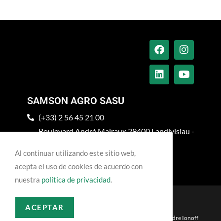
SAMSON AGRO SASU
(+33) 2 56 45 21 00
Boulevard André Malraux 29400 Landivisiau -
FRANCIA
Al continuar utilizando este sitio web,
info@pichonindustries.com
acepta el uso de cookies de acuerdo con
nuestra
política de privacidad
.
Confidencialidad
Menciones legales
ACEPTAR
Copyright 2026 - SAMSON AGRO SASU | Site web :
Alexandre Ionoff