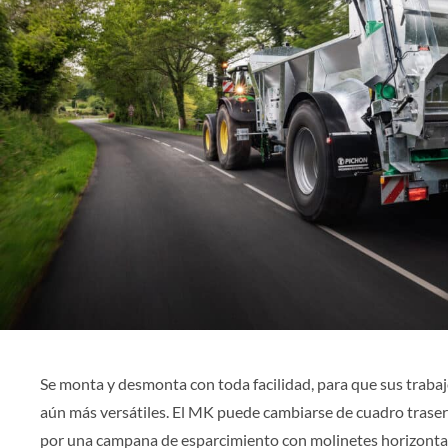
Se monta y desmonta con toda facilidad, para que sus traba
aún más versátiles. El MK puede cambiarse de cuadro traser
por una campana de esparcimiento con molinetes horizonta