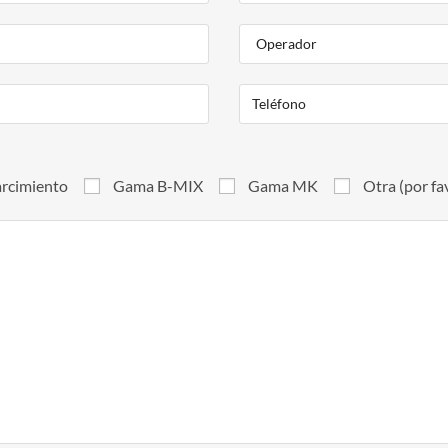
arcimiento
Gama B-MIX
Gama MK
Otra (por fav