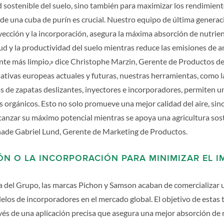
ad sostenible del suelo, sino también para maximizar los rendimiento
 de una cuba de purín es crucial. Nuestro equipo de última generac
inyección y la incorporación, asegura la máxima absorción de nutrien
ud y la productividad del suelo mientras reduce las emisiones de 
te más limpio,» dice Christophe Marzin, Gerente de Productos de 
tivas europeas actuales y futuras, nuestras herramientas, como l
 de zapatas deslizantes, inyectores e incorporadores, permiten un
ntes orgánicos. Esto no solo promueve una mejor calidad del aire, s
lcanzar su máximo potencial mientras se apoya una agricultura sos
ñade Gabriel Lund, Gerente de Marketing de Productos.
IÓN O LA INCORPORACIÓN PARA MINIMIZAR EL 
a del Grupo, las marcas Pichon y Samson acaban de comercializar
los de incorporadores en el mercado global. El objetivo de estas 
vés de una aplicación precisa que asegura una mejor absorción de 