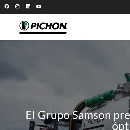
El Grupo Samson pres
ópt