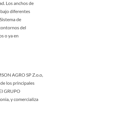
dad. Los anchos de
 bajo diferentes
 Sistema de
 contornos del
os o ya en
SON AGRO SP Z.o.o,
e los principales
s. El GRUPO
nia, y comercializa