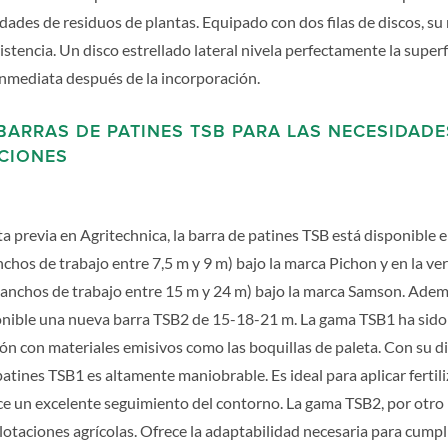
ades de residuos de plantas. Equipado con dos filas de discos, su
istencia. Un disco estrellado lateral nivela perfectamente la superfi
nmediata después de la incorporación.
ARRAS DE PATINES TSB PARA LAS NECESIDADE
CIONES
 previa en Agritechnica, la barra de patines TSB está disponible e
anchos de trabajo entre 7,5 m y 9 m) bajo la marca Pichon y en la ve
– anchos de trabajo entre 15 m y 24 m) bajo la marca Samson. Ade
ponible una nueva barra TSB2 de 15-18-21 m. La gama TSB1 ha sido
ión con materiales emisivos como las boquillas de paleta. Con su d
patines TSB1 es altamente maniobrable. Es ideal para aplicar fertil
e un excelente seguimiento del contorno. La gama TSB2, por otro l
lotaciones agrícolas. Ofrece la adaptabilidad necesaria para cumpli