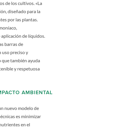
s de los cultivos. «La
ión, diseñado para la
tes por las plantas.
amoníaco,
aplicación de líquidos.
as barras de
 uso preciso y
ino que también ayuda
tenible y respetuosa
IMPACTO AMBIENTAL
 un nuevo modelo de
técnicas es minimizar
nutrientes en el