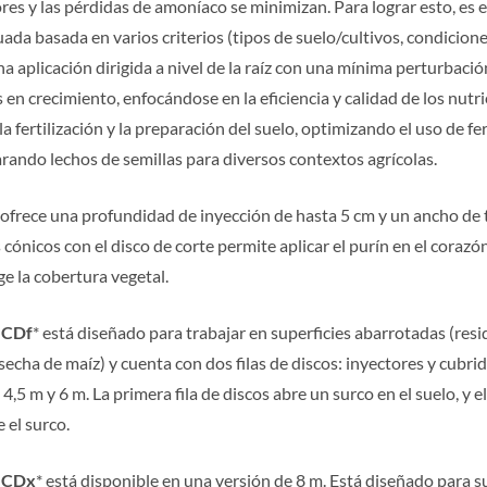
res y las pérdidas de amoníaco se minimizan. Para lograr esto, es es
ada basada en varios criterios (tipos de suelo/cultivos, condiciones 
 aplicación dirigida a nivel de la raíz con una mínima perturbación 
s en crecimiento, enfocándose en la eficiencia y calidad de los nutr
fertilización y la preparación del suelo, optimizando el uso de fe
arando lechos de semillas para diversos contextos agrícolas.
 ofrece una profundidad de inyección de hasta 5 cm y un ancho de 
ónicos con el disco de corte permite aplicar el purín en el corazón
ge la cobertura vegetal.
s CDf
* está diseñado para trabajar en superficies abarrotadas (resi
secha de maíz) y cuenta con dos filas de discos: inyectores y cubrid
,5 m y 6 m. La primera fila de discos abre un surco en el suelo, y el
 el surco.
s CDx
* está disponible en una versión de 8 m. Está diseñado para s