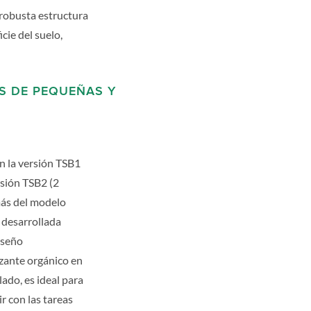
 robusta estructura
cie del suelo,
S DE PEQUEÑAS Y
n la versión TSB1
rsión TSB2 (2
más del modelo
 desarrollada
iseño
izante orgánico en
ado, es ideal para
r con las tareas