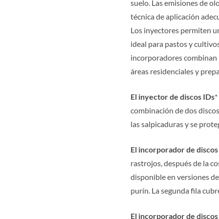
suelo. Las emisiones de olo
técnica de aplicación adecu
Los inyectores permiten una
ideal para pastos y cultivo
incorporadores combinan la 
áreas residenciales y prep
El inyector de discos IDs
*
combinación de dos discos c
las salpicaduras y se prote
El incorporador de disco
rastrojos, después de la co
disponible en versiones de 4
purín. La segunda fila cubre
El incorporador de disco