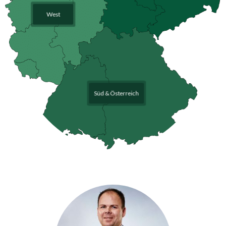
West
+49 (0) 172 / 1811 141
klsc@samson-agro.com
+49 (0) 160 / 56 57 06 6
+49 (0) 172 / 42 57 790
stro@samson-agro.com
jbi@samson-agro.com
Süd & Österreich