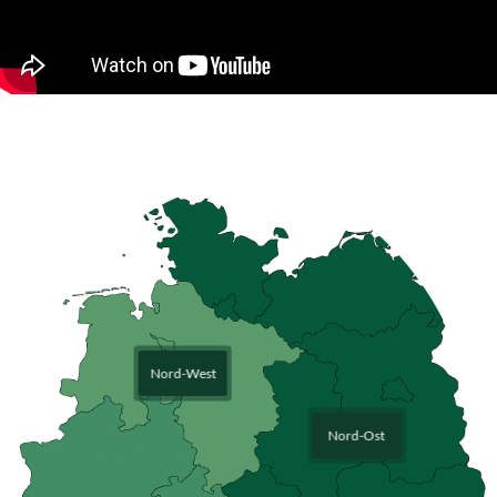
Nord-West
Nord-Ost
+49 (0) 151 / 464 69518
rwi@samson-agro.com